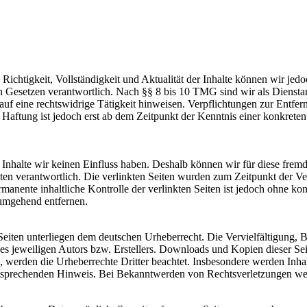
die Richtigkeit, Vollständigkeit und Aktualität der Inhalte können wir 
Gesetzen verantwortlich. Nach §§ 8 bis 10 TMG sind wir als Dienstanbi
uf eine rechtswidrige Tätigkeit hinweisen. Verpflichtungen zur Entf
e Haftung ist jedoch erst ab dem Zeitpunkt der Kenntnis einer konkre
n Inhalte wir keinen Einfluss haben. Deshalb können wir für diese fre
 Seiten verantwortlich. Die verlinkten Seiten wurden zum Zeitpunkt der
manente inhaltliche Kontrolle der verlinkten Seiten ist jedoch ohne ko
umgehend entfernen.
n Seiten unterliegen dem deutschen Urheberrecht. Die Vervielfältigung,
 jeweiligen Autors bzw. Erstellers. Downloads und Kopien dieser Seite
n, werden die Urheberrechte Dritter beachtet. Insbesondere werden Inhal
tsprechenden Hinweis. Bei Bekanntwerden von Rechtsverletzungen wer