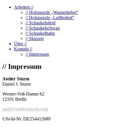
Arbeiten //
// Holzpuzzle „Wassertiefen“
// Holzpuzzle „Lufthoheit“
// Schaukelpferd
// Schaukelschwan
// Schaukelhahn
// Skizzen
Über //
Kontakt //
// Impressum
// Impressum
Atelier Sturm
Daniel J. Sturm
Werner-Voß-Damm 62
12101 Berlin
mail@ateliersturm.com
USt-Id-Nr. DE254412689