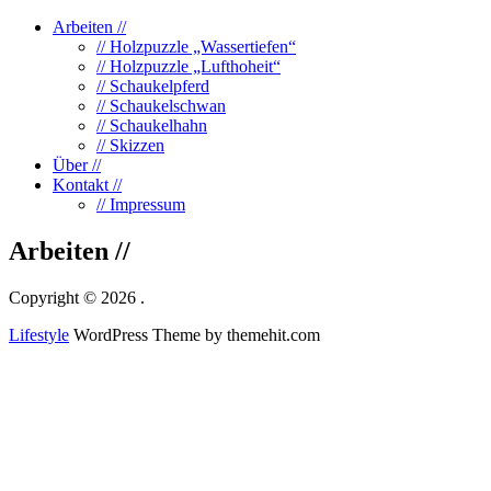
Arbeiten //
// Holzpuzzle „Wassertiefen“
// Holzpuzzle „Lufthoheit“
// Schaukelpferd
// Schaukelschwan
// Schaukelhahn
// Skizzen
Über //
Kontakt //
// Impressum
Arbeiten //
Copyright © 2026 .
Lifestyle
WordPress Theme by themehit.com